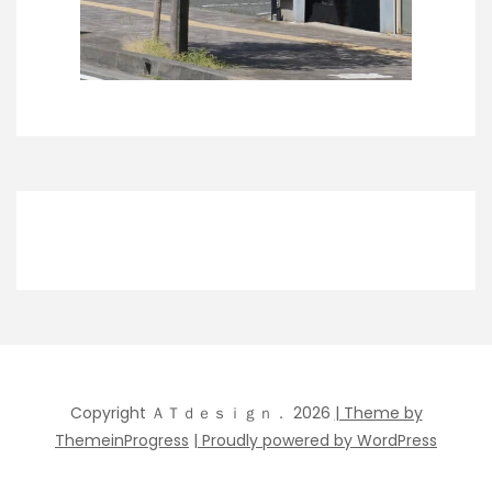
Copyright ＡＴｄｅｓｉｇｎ． 2026
| Theme by
ThemeinProgress
| Proudly powered by WordPress